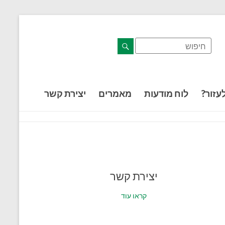
דלג לתוכן רצוי/Skip to content
תפריט ראשי
אזור תוכן מרכזי
חלק תחתון באתר
עמוד צור קשר
afsdfas
עזור?
לוח מודעות
מאמרים
יצירת קשר
יצירת קשר
קראו עוד