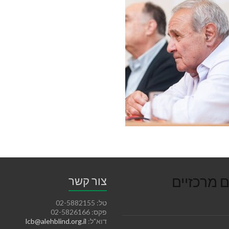
ם מרכזיים
צור קשר
טל: 02-5882155
פקס: 02-5826166
דוא"ל:
lcb@alehblind.org.il